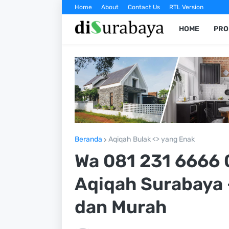
Home
About
Contact Us
RTL Version
HOME
PRO
Beranda
Aqiqah Bulak <> yang Enak
Wa 081 231 6666 
Aqiqah Surabaya 
dan Murah