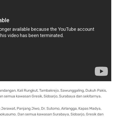
Kandangan, Kali Rungkut, Tambakrejo, Sawunggaling, Dukuh Pakis,
 semua kawasan Gresik, Sidoarjo, Surabaya dan sekitarnya.
Jerawat, Panjang Jiwo, Dr. Sutomo, Airlangga, Kapas Madya,
okusumo. Dan semua kawasan Surabaya, Sidoarjo, Gresik dan