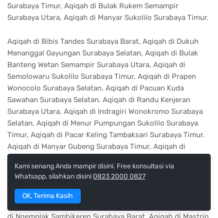
Surabaya Timur, Aqiqah di Bulak Rukem Semampir
Surabaya Utara, Aqiqah di Manyar Sukolilo Surabaya Timur.
Aqiqah di Bibis Tandes Surabaya Barat, Aqiqah di Dukuh
Menanggal Gayungan Surabaya Selatan, Aqiqah di Bulak
Banteng Wetan Semampir Surabaya Utara, Aqiqah di
Semolowaru Sukolilo Surabaya Timur, Aqiqah di Prapen
Wonocolo Surabaya Selatan, Aqiqah di Pacuan Kuda
Sawahan Surabaya Selatan, Aqiqah di Randu Kenjeran
Surabaya Utara, Aqiqah di Indragiri Wonokromo Surabaya
Selatan, Aqiqah di Menur Pumpungan Sukolilo Surabaya
Timur, Aqiqah di Pacar Keling Tambaksari Surabaya Timur.
Aqiqah di Manyar Gubeng Surabaya Timur, Aqiqah di
Srikana Gubeng Surabaya Timur, Aqiqah di Basuki Rahmat
Kami senang Anda mampir disini. Free konsultasi via
Tegalsari Surabaya Pusat, Aqiqah di Manukan Wetan
Whatsapp, silahkan disini
0823 2000 0827
Tandes Surabaya Barat, Aqiqah di Jelidro Tandes Surabaya
Barat, Aqiqah di Kejawan Gebang Sukolilo Surabaya Timur,
OK, Terima Kasih
Aqiqah di Sonokembang Genteng Surabaya Pusat, Aqiqah
di Ngemplak Sambikerep Surabaya Barat, Aqiqah di Mastrip