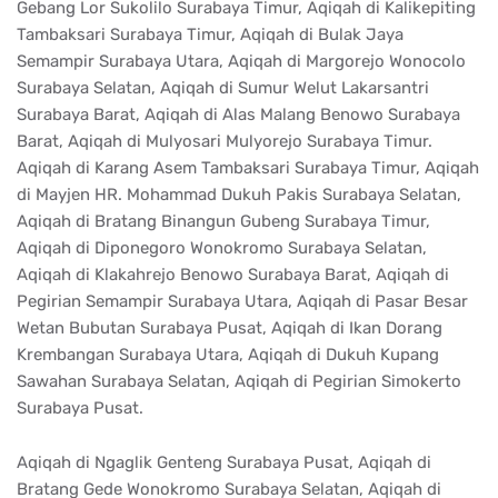
Gebang Lor Sukolilo Surabaya Timur, Aqiqah di Kalikepiting
Tambaksari Surabaya Timur, Aqiqah di Bulak Jaya
Semampir Surabaya Utara, Aqiqah di Margorejo Wonocolo
Surabaya Selatan, Aqiqah di Sumur Welut Lakarsantri
Surabaya Barat, Aqiqah di Alas Malang Benowo Surabaya
Barat, Aqiqah di Mulyosari Mulyorejo Surabaya Timur.
Aqiqah di Karang Asem Tambaksari Surabaya Timur, Aqiqah
di Mayjen HR. Mohammad Dukuh Pakis Surabaya Selatan,
Aqiqah di Bratang Binangun Gubeng Surabaya Timur,
Aqiqah di Diponegoro Wonokromo Surabaya Selatan,
Aqiqah di Klakahrejo Benowo Surabaya Barat, Aqiqah di
Pegirian Semampir Surabaya Utara, Aqiqah di Pasar Besar
Wetan Bubutan Surabaya Pusat, Aqiqah di Ikan Dorang
Krembangan Surabaya Utara, Aqiqah di Dukuh Kupang
Sawahan Surabaya Selatan, Aqiqah di Pegirian Simokerto
Surabaya Pusat.
Aqiqah di Ngaglik Genteng Surabaya Pusat, Aqiqah di
Bratang Gede Wonokromo Surabaya Selatan, Aqiqah di