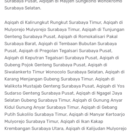
Surabaya Pusat, Aqiqah di Mayjen Sungkono Wonokromo
Surabaya Selatan.
Aqiqah di Kalirungkut Rungkut Surabaya Timur, Aqiqah di
Mulyorejo Mulyorejo Surabaya Timur, Aqiqah di Tunjungan
Genteng Surabaya Pusat, Aqiqah di Romokalisari Pakal
Surabaya Barat, Aqiqah di Tembaan Bubutan Surabaya
Pusat, Aqiqah di Pregolan Tegalsari Surabaya Pusat,
Aqiqah di Keputran Tegalsari Surabaya Pusat, Aqiqah di
Gubeng Pojok Genteng Surabaya Pusat, Aqiqah di
Siwalankerto Timur Wonocolo Surabaya Selatan, Aqiqah di
Karang Menjangan Gubeng Surabaya Timur. Aqiqah di
Walikota Mustajab Genteng Surabaya Pusat, Aqiqah di Yos
Sudarso Genteng Surabaya Pusat, Aqiqah di Ngagel Jaya
Selatan Gubeng Surabaya Timur, Aqiqah di Gunung Anyar
Kidul Gunung Anyar Surabaya Timur, Aqiqah di Gebang
Putih Sukolilo Surabaya Timur, Aqiqah di Manyar Kertoarjo
Mulyorejo Surabaya Timur, Aqiqah di Ikan Kakap
Krembangan Surabaya Utara, Aqiqah di Kalijudan Mulyorejo