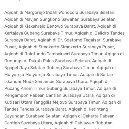
Aqiqah di Margorejo Indah Wonocolo Surabaya Selatan,
Aqiqah di Mayjen Sungkono Sawahan Surabaya Selatan,
Aqiqah di Klakahrejo Benowo Surabaya Barat, Aqiqah di
Kertajaya Gubeng Surabaya Timur, Aqiqah di Jelidro Tandes
Surabaya Barat, Aqiqah di Dr. Soetomo Tegalsari Surabaya
Pusat, Aqiqah di Simokerto Simokerto Surabaya Pusat,
Aqiqah di Jolotundo Tambaksari Surabaya Timur, Aqiqah di
Gunungsari Dukuh Pakis Surabaya Selatan, Aqiqah di
Ngagel Jaya Selatan Gubeng Surabaya Timur. Aqiqah di
Mulyorejo Mulyorejo Surabaya Timur, Aqiqah di Sultan
Iskandar Muda Semampir Surabaya Utara, Aqiqah di
Pucang Anom Timur Gubeng Surabaya Timur, Aqiqah di
Pengampon Pabean Cantian Surabaya Utara, Aqiqah di
Kutisari Utara Tenggilis Mejoyo Surabaya Timur, Aqiqah di
Tandes Tandes Surabaya Barat, Aqiqah di Ketintang
Gayungan Surabaya Selatan, Aqiqah di Jakarta Pabean
Cantian Surabaya Utara, Aqiqah di Pahlawan Bubutan