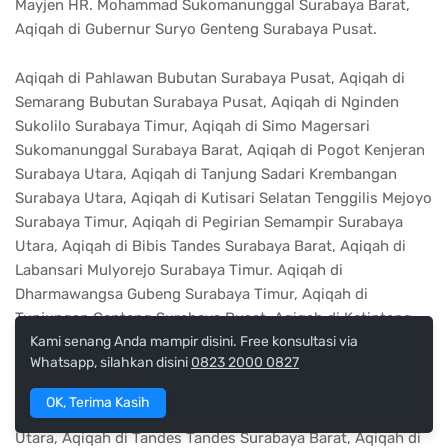
Mayjen HR. Mohammad Sukomanunggal Surabaya Barat,
Aqiqah di Gubernur Suryo Genteng Surabaya Pusat.
Aqiqah di Pahlawan Bubutan Surabaya Pusat, Aqiqah di
Semarang Bubutan Surabaya Pusat, Aqiqah di Nginden
Sukolilo Surabaya Timur, Aqiqah di Simo Magersari
Sukomanunggal Surabaya Barat, Aqiqah di Pogot Kenjeran
Surabaya Utara, Aqiqah di Tanjung Sadari Krembangan
Surabaya Utara, Aqiqah di Kutisari Selatan Tenggilis Mejoyo
Surabaya Timur, Aqiqah di Pegirian Semampir Surabaya
Utara, Aqiqah di Bibis Tandes Surabaya Barat, Aqiqah di
Labansari Mulyorejo Surabaya Timur. Aqiqah di
Dharmawangsa Gubeng Surabaya Timur, Aqiqah di
Tunjungan Genteng Surabaya Pusat, Aqiqah di Ketintang
Gayungan Surabaya Selatan, Aqiqah di Ngagel Rejo
Kami senang Anda mampir disini. Free konsultasi via
Whatsapp, silahkan disini
0823 2000 0827
Wonokromo Surabaya Selatan, Aqiqah di Manyar Gubeng
Surabaya Timur, Aqiqah di Made Sambikerep Surabaya
OK, Terima Kasih
Barat, Aqiqah di Stasiun Kota Pabean Cantian Surabaya
Utara, Aqiqah di Tandes Tandes Surabaya Barat, Aqiqah di