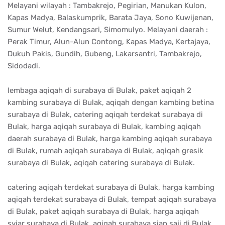
Melayani wilayah : Tambakrejo, Pegirian, Manukan Kulon,
Kapas Madya, Balaskumprik, Barata Jaya, Sono Kuwijenan,
Sumur Welut, Kendangsari, Simomulyo. Melayani daerah :
Perak Timur, Alun-Alun Contong, Kapas Madya, Kertajaya,
Dukuh Pakis, Gundih, Gubeng, Lakarsantri, Tambakrejo,
Sidodadi.
lembaga aqiqah di surabaya di Bulak, paket aqiqah 2
kambing surabaya di Bulak, aqiqah dengan kambing betina
surabaya di Bulak, catering aqiqah terdekat surabaya di
Bulak, harga aqiqah surabaya di Bulak, kambing aqiqah
daerah surabaya di Bulak, harga kambing aqiqah surabaya
di Bulak, rumah aqiqah surabaya di Bulak, aqiqah gresik
surabaya di Bulak, aqiqah catering surabaya di Bulak.
catering aqiqah terdekat surabaya di Bulak, harga kambing
aqiqah terdekat surabaya di Bulak, tempat aqiqah surabaya
di Bulak, paket aqiqah surabaya di Bulak, harga aqiqah
syiar surabaya di Bulak, aqiqah surabaya siap saji di Bulak,