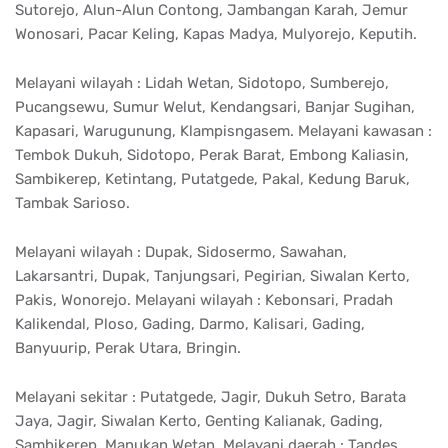
Sutorejo, Alun-Alun Contong, Jambangan Karah, Jemur
Wonosari, Pacar Keling, Kapas Madya, Mulyorejo, Keputih.
Melayani wilayah : Lidah Wetan, Sidotopo, Sumberejo,
Pucangsewu, Sumur Welut, Kendangsari, Banjar Sugihan,
Kapasari, Warugunung, Klampisngasem. Melayani kawasan :
Tembok Dukuh, Sidotopo, Perak Barat, Embong Kaliasin,
Sambikerep, Ketintang, Putatgede, Pakal, Kedung Baruk,
Tambak Sarioso.
Melayani wilayah : Dupak, Sidosermo, Sawahan,
Lakarsantri, Dupak, Tanjungsari, Pegirian, Siwalan Kerto,
Pakis, Wonorejo. Melayani wilayah : Kebonsari, Pradah
Kalikendal, Ploso, Gading, Darmo, Kalisari, Gading,
Banyuurip, Perak Utara, Bringin.
Melayani sekitar : Putatgede, Jagir, Dukuh Setro, Barata
Jaya, Jagir, Siwalan Kerto, Genting Kalianak, Gading,
Sambikerep, Manukan Wetan. Melayani daerah : Tandes,