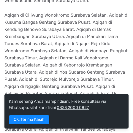
Wonokusumo Semampir Surabaya Utara.
Aqiqah di Ciliwung Wonokromo Surabaya Selatan, Aqiqah di
Kusuma Bangsa Genteng Surabaya Pusat, Aqiqah di
Kendung Benowo Surabaya Barat, Aqiqah di Demak
Krembangan Surabaya Utara, Aqiqah di Manukan Tama
Tandes Surabaya Barat, Aqiqah di Ngagel Rejo Kidul
Wonokromo Surabaya Selatan, Aqiqah di Wonoayu Rungkut
Surabaya Timur, Aqiqah di Darmo Kali Wonokromo
Surabaya Selatan, Aqiqah di Kebonrojo Krembangan
Surabaya Utara, Aqiqah di Yos Sudarso Genteng Surabaya
Pusat. Aqiqah di Sutorejo Mulyorejo Surabaya Timur,
Aqiqah di Ngaglik Genteng Surabaya Pusat, Aqiqah di
Pahlawan Bubutan Surabaya Pusat, Aqiqah di Prof. Dr.
Moestopo Gubeng Surabaya Timur, Aqiqah di Bendul Merisi
Kami senang Anda mampir disini. Free konsultasi via
Wonokromo Surabaya Selatan, Aqiqah di Tambak Asri
Whatsapp, silahkan disini
0823 2000 0827
Asemrowo Surabaya Barat, Aqiqah di Dharmawangsa
OK, Terima Kasih
Gubeng Surabaya Timur, Aqiqah di Indrapura Krembangan
Surabaya Utara, Aqiqah di Kyai Amir Tandes Surabaya