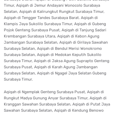
Timur, Aqiqah di Jemur Andayani Wonocolo Surabaya
Selatan, Aqiqah di Kalirungkut Rungkut Surabaya Timur,
Aqiqah di Tengger Tandes Surabaya Barat. Aqiqah di
Klampis Jaya Sukolilo Surabaya Timur, Aqiqah di Gubeng
Pojok Genteng Surabaya Pusat, Aqiqah di Tanjung Sadari
Krembangan Surabaya Utara, Aqiqah di Kebon Agung
Jambangan Surabaya Selatan, Aqiqah di Girilaya Sawahan
Surabaya Selatan, Aqiqah di Bendul Merisi Wonokromo
Surabaya Selatan, Aqiqah di Medokan Keputih Sukolilo
Surabaya Timur, Aqiqah di Jaksa Agung Suprapto Genteng
Surabaya Pusat, Aqiqah di Karah Agung Jambangan
Surabaya Selatan, Aqiqah di Ngagel Jaya Selatan Gubeng
Surabaya Timur.
Aqiqah di Ngemplak Genteng Surabaya Pusat, Aqiqah di
Rungkut Madya Gunung Anyar Surabaya Timur, Aqiqah di
Kranggan Sawahan Surabaya Selatan, Aqiqah di Putat Jaya
Sawahan Surabaya Selatan, Aqiqah di Kendung Benowo