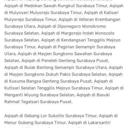
Aqiqah di Medokan Sawah Rungkut Surabaya Timur, Aqiqah
di Mulyosari Mulyorejo Surabaya Timur, Aqiqah di Kalisari
Mulyorejo Surabaya Timur, Aqiqah di Veteran Krembangan
Surabaya Utara, Aqiqah di Diponegoro Wonokromo
Surabaya Selatan, Aqiqah di Margorejo Indah Wonocolo
Surabaya Selatan. Aqiqah di Kendangsari Tenggilis Mejoyo
Surabaya Timur, Aqiqah di Pegirian Semampir Surabaya
Utara, Aqiqah di Mayjen Sungkono Sawahan Surabaya
Selatan, Aqiqah di Peneleh Genteng Surabaya Pusat,
Aqiqah di Bulak Banteng Semampir Surabaya Utara, Aqiqah
di Mayjen Sungkono Dukuh Pakis Surabaya Selatan, Aqiqah
di Kusuma Bangsa Genteng Surabaya Pusat, Aqiqah di
Kutisari Selatan Tenggilis Mejoyo Surabaya Timur, Aqiqah di
Menganti Wiyung Surabaya Selatan, Aqiqah di Basuki
Rahmat Tegalsari Surabaya Pusat.
Aqiqah di Gebang Lor Sukolilo Surabaya Timur, Aqiqah di
Menur Gubeng Surabaya Timur, Aqiqah di Lakarsantri