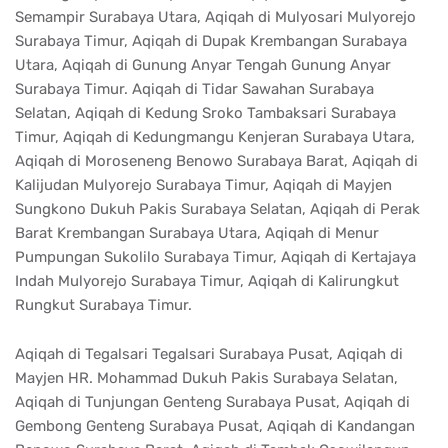
Semampir Surabaya Utara, Aqiqah di Mulyosari Mulyorejo
Surabaya Timur, Aqiqah di Dupak Krembangan Surabaya
Utara, Aqiqah di Gunung Anyar Tengah Gunung Anyar
Surabaya Timur. Aqiqah di Tidar Sawahan Surabaya
Selatan, Aqiqah di Kedung Sroko Tambaksari Surabaya
Timur, Aqiqah di Kedungmangu Kenjeran Surabaya Utara,
Aqiqah di Moroseneng Benowo Surabaya Barat, Aqiqah di
Kalijudan Mulyorejo Surabaya Timur, Aqiqah di Mayjen
Sungkono Dukuh Pakis Surabaya Selatan, Aqiqah di Perak
Barat Krembangan Surabaya Utara, Aqiqah di Menur
Pumpungan Sukolilo Surabaya Timur, Aqiqah di Kertajaya
Indah Mulyorejo Surabaya Timur, Aqiqah di Kalirungkut
Rungkut Surabaya Timur.
Aqiqah di Tegalsari Tegalsari Surabaya Pusat, Aqiqah di
Mayjen HR. Mohammad Dukuh Pakis Surabaya Selatan,
Aqiqah di Tunjungan Genteng Surabaya Pusat, Aqiqah di
Gembong Genteng Surabaya Pusat, Aqiqah di Kandangan