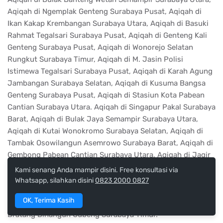
Aqiqah di Ngemplak Genteng Surabaya Pusat, Aqiqah di
Ikan Kakap Krembangan Surabaya Utara, Aqiqah di Basuki
Rahmat Tegalsari Surabaya Pusat, Aqiqah di Genteng Kali
Genteng Surabaya Pusat, Aqiqah di Wonorejo Selatan
Rungkut Surabaya Timur, Aqiqah di M. Jasin Polisi
Istimewa Tegalsari Surabaya Pusat, Aqiqah di Karah Agung
Jambangan Surabaya Selatan, Aqiqah di Kusuma Bangsa
Genteng Surabaya Pusat, Aqiqah di Stasiun Kota Pabean
Cantian Surabaya Utara. Aqiqah di Singapur Pakal Surabaya
Barat, Aqiqah di Bulak Jaya Semampir Surabaya Utara,
Aqiqah di Kutai Wonokromo Surabaya Selatan, Aqiqah di
Tambak Osowilangun Asemrowo Surabaya Barat, Aqiqah di
Gembong Pabean Cantian Surabaya Utara, Aqiqah di Jagir
Wonokromo Wonokromo Surabaya Selatan, Aqiqah di
Kami senang Anda mampir disini. Free konsultasi via
Kayoon Kayun Genteng Surabaya Pusat, Aqiqah di Gunung
Whatsapp, silahkan disini
0823 2000 0827
Anyar Tengah Gunung Anyar Surabaya Timur, Aqiqah di
OK, Terima Kasih
Medokan Semampir Sukolilo Surabaya Timur, Aqiqah di
Bratang Binangun Gubeng Surabaya Timur.