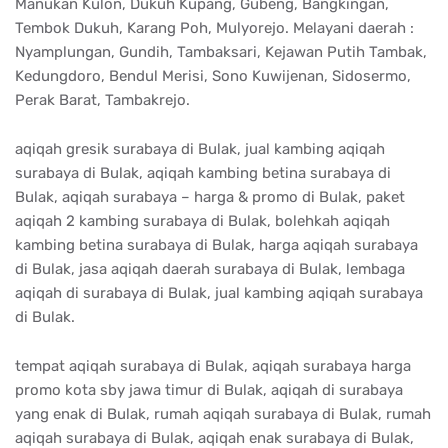
Manukan Kulon, Dukuh Kupang, Gubeng, Bangkingan,
Tembok Dukuh, Karang Poh, Mulyorejo. Melayani daerah :
Nyamplungan, Gundih, Tambaksari, Kejawan Putih Tambak,
Kedungdoro, Bendul Merisi, Sono Kuwijenan, Sidosermo,
Perak Barat, Tambakrejo.
aqiqah gresik surabaya di Bulak, jual kambing aqiqah
surabaya di Bulak, aqiqah kambing betina surabaya di
Bulak, aqiqah surabaya – harga & promo di Bulak, paket
aqiqah 2 kambing surabaya di Bulak, bolehkah aqiqah
kambing betina surabaya di Bulak, harga aqiqah surabaya
di Bulak, jasa aqiqah daerah surabaya di Bulak, lembaga
aqiqah di surabaya di Bulak, jual kambing aqiqah surabaya
di Bulak.
tempat aqiqah surabaya di Bulak, aqiqah surabaya harga
promo kota sby jawa timur di Bulak, aqiqah di surabaya
yang enak di Bulak, rumah aqiqah surabaya di Bulak, rumah
aqiqah surabaya di Bulak, aqiqah enak surabaya di Bulak,