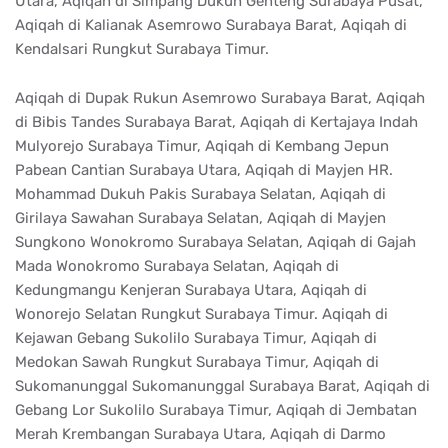
Utara, Aqiqah di Simpang Dukuh Genteng Surabaya Pusat,
Aqiqah di Kalianak Asemrowo Surabaya Barat, Aqiqah di
Kendalsari Rungkut Surabaya Timur.
Aqiqah di Dupak Rukun Asemrowo Surabaya Barat, Aqiqah
di Bibis Tandes Surabaya Barat, Aqiqah di Kertajaya Indah
Mulyorejo Surabaya Timur, Aqiqah di Kembang Jepun
Pabean Cantian Surabaya Utara, Aqiqah di Mayjen HR.
Mohammad Dukuh Pakis Surabaya Selatan, Aqiqah di
Girilaya Sawahan Surabaya Selatan, Aqiqah di Mayjen
Sungkono Wonokromo Surabaya Selatan, Aqiqah di Gajah
Mada Wonokromo Surabaya Selatan, Aqiqah di
Kedungmangu Kenjeran Surabaya Utara, Aqiqah di
Wonorejo Selatan Rungkut Surabaya Timur. Aqiqah di
Kejawan Gebang Sukolilo Surabaya Timur, Aqiqah di
Medokan Sawah Rungkut Surabaya Timur, Aqiqah di
Sukomanunggal Sukomanunggal Surabaya Barat, Aqiqah di
Gebang Lor Sukolilo Surabaya Timur, Aqiqah di Jembatan
Merah Krembangan Surabaya Utara, Aqiqah di Darmo