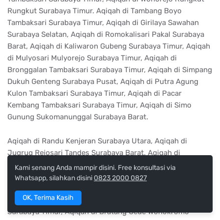
Rungkut Surabaya Timur. Aqiqah di Tambang Boyo
Tambaksari Surabaya Timur, Aqiqah di Girilaya Sawahan
Surabaya Selatan, Aqiqah di Romokalisari Pakal Surabaya
Barat, Aqiqah di Kaliwaron Gubeng Surabaya Timur, Aqiqah
di Mulyosari Mulyorejo Surabaya Timur, Aqiqah di
Bronggalan Tambaksari Surabaya Timur, Aqiqah di Simpang
Dukuh Genteng Surabaya Pusat, Aqiqah di Putra Agung
Kulon Tambaksari Surabaya Timur, Aqiqah di Pacar
Kembang Tambaksari Surabaya Timur, Aqiqah di Simo
Gunung Sukomanunggal Surabaya Barat.
Aqiqah di Randu Kenjeran Surabaya Utara, Aqiqah di
Jugrug Rejosari Tandes Surabaya Barat, Aqiqah di
Pagesangan Jambangan Surabaya Selatan, Aqiqah di
Kami senang Anda mampir disini. Free konsultasi via
Margorejo Wonocolo Surabaya Selatan, Aqiqah di Kaliwaron
Whatsapp, silahkan disini
0823 2000 0827
Tambaksari Surabaya Timur, Aqiqah di Perak Timur Pabean
OK, Terima Kasih
Cantian Surabaya Utara, Aqiqah di Manyar Sukolilo
Surabaya Timur, Aqiqah di Bratang Gede Wonokromo