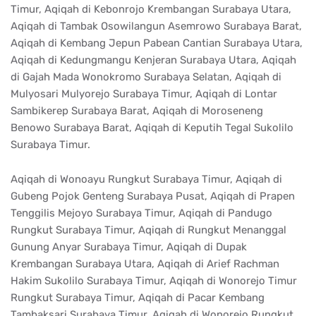
Timur, Aqiqah di Kebonrojo Krembangan Surabaya Utara,
Aqiqah di Tambak Osowilangun Asemrowo Surabaya Barat,
Aqiqah di Kembang Jepun Pabean Cantian Surabaya Utara,
Aqiqah di Kedungmangu Kenjeran Surabaya Utara, Aqiqah
di Gajah Mada Wonokromo Surabaya Selatan, Aqiqah di
Mulyosari Mulyorejo Surabaya Timur, Aqiqah di Lontar
Sambikerep Surabaya Barat, Aqiqah di Moroseneng
Benowo Surabaya Barat, Aqiqah di Keputih Tegal Sukolilo
Surabaya Timur.
Aqiqah di Wonoayu Rungkut Surabaya Timur, Aqiqah di
Gubeng Pojok Genteng Surabaya Pusat, Aqiqah di Prapen
Tenggilis Mejoyo Surabaya Timur, Aqiqah di Pandugo
Rungkut Surabaya Timur, Aqiqah di Rungkut Menanggal
Gunung Anyar Surabaya Timur, Aqiqah di Dupak
Krembangan Surabaya Utara, Aqiqah di Arief Rachman
Hakim Sukolilo Surabaya Timur, Aqiqah di Wonorejo Timur
Rungkut Surabaya Timur, Aqiqah di Pacar Kembang
Tambaksari Surabaya Timur, Aqiqah di Wonorejo Rungkut