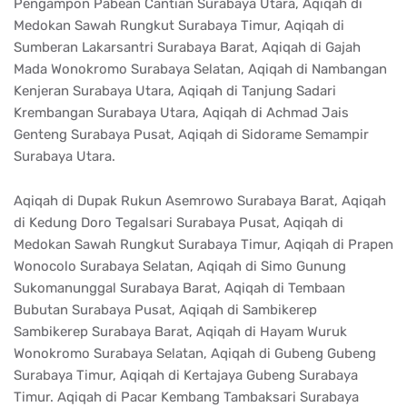
Pengampon Pabean Cantian Surabaya Utara, Aqiqah di
Medokan Sawah Rungkut Surabaya Timur, Aqiqah di
Sumberan Lakarsantri Surabaya Barat, Aqiqah di Gajah
Mada Wonokromo Surabaya Selatan, Aqiqah di Nambangan
Kenjeran Surabaya Utara, Aqiqah di Tanjung Sadari
Krembangan Surabaya Utara, Aqiqah di Achmad Jais
Genteng Surabaya Pusat, Aqiqah di Sidorame Semampir
Surabaya Utara.
Aqiqah di Dupak Rukun Asemrowo Surabaya Barat, Aqiqah
di Kedung Doro Tegalsari Surabaya Pusat, Aqiqah di
Medokan Sawah Rungkut Surabaya Timur, Aqiqah di Prapen
Wonocolo Surabaya Selatan, Aqiqah di Simo Gunung
Sukomanunggal Surabaya Barat, Aqiqah di Tembaan
Bubutan Surabaya Pusat, Aqiqah di Sambikerep
Sambikerep Surabaya Barat, Aqiqah di Hayam Wuruk
Wonokromo Surabaya Selatan, Aqiqah di Gubeng Gubeng
Surabaya Timur, Aqiqah di Kertajaya Gubeng Surabaya
Timur. Aqiqah di Pacar Kembang Tambaksari Surabaya