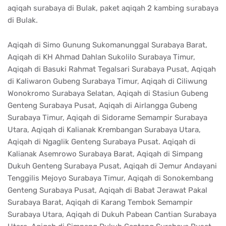
aqiqah surabaya di Bulak, paket aqiqah 2 kambing surabaya
di Bulak.
Aqiqah di Simo Gunung Sukomanunggal Surabaya Barat,
Aqiqah di KH Ahmad Dahlan Sukolilo Surabaya Timur,
Aqiqah di Basuki Rahmat Tegalsari Surabaya Pusat, Aqiqah
di Kaliwaron Gubeng Surabaya Timur, Aqiqah di Ciliwung
Wonokromo Surabaya Selatan, Aqiqah di Stasiun Gubeng
Genteng Surabaya Pusat, Aqiqah di Airlangga Gubeng
Surabaya Timur, Aqiqah di Sidorame Semampir Surabaya
Utara, Aqiqah di Kalianak Krembangan Surabaya Utara,
Aqiqah di Ngaglik Genteng Surabaya Pusat. Aqiqah di
Kalianak Asemrowo Surabaya Barat, Aqiqah di Simpang
Dukuh Genteng Surabaya Pusat, Aqiqah di Jemur Andayani
Tenggilis Mejoyo Surabaya Timur, Aqiqah di Sonokembang
Genteng Surabaya Pusat, Aqiqah di Babat Jerawat Pakal
Surabaya Barat, Aqiqah di Karang Tembok Semampir
Surabaya Utara, Aqiqah di Dukuh Pabean Cantian Surabaya