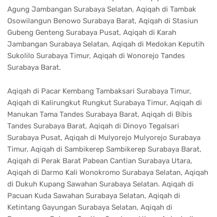
Agung Jambangan Surabaya Selatan, Aqiqah di Tambak
Osowilangun Benowo Surabaya Barat, Aqiqah di Stasiun
Gubeng Genteng Surabaya Pusat, Aqiqah di Karah
Jambangan Surabaya Selatan, Aqiqah di Medokan Keputih
Sukolilo Surabaya Timur, Aqiqah di Wonorejo Tandes
Surabaya Barat.
Aqiqah di Pacar Kembang Tambaksari Surabaya Timur,
Aqiqah di Kalirungkut Rungkut Surabaya Timur, Aqiqah di
Manukan Tama Tandes Surabaya Barat, Aqiqah di Bibis
Tandes Surabaya Barat, Aqiqah di Dinoyo Tegalsari
Surabaya Pusat, Aqiqah di Mulyorejo Mulyorejo Surabaya
Timur, Aqiqah di Sambikerep Sambikerep Surabaya Barat,
Aqiqah di Perak Barat Pabean Cantian Surabaya Utara,
Aqiqah di Darmo Kali Wonokromo Surabaya Selatan, Aqiqah
di Dukuh Kupang Sawahan Surabaya Selatan. Aqiqah di
Pacuan Kuda Sawahan Surabaya Selatan, Aqiqah di
Ketintang Gayungan Surabaya Selatan, Aqiqah di