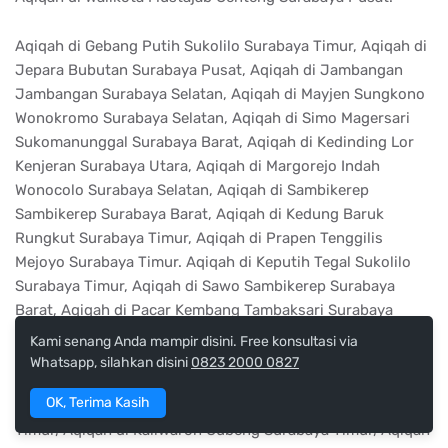
Aqiqah di Gebang Putih Sukolilo Surabaya Timur, Aqiqah di
Jepara Bubutan Surabaya Pusat, Aqiqah di Jambangan
Jambangan Surabaya Selatan, Aqiqah di Mayjen Sungkono
Wonokromo Surabaya Selatan, Aqiqah di Simo Magersari
Sukomanunggal Surabaya Barat, Aqiqah di Kedinding Lor
Kenjeran Surabaya Utara, Aqiqah di Margorejo Indah
Wonocolo Surabaya Selatan, Aqiqah di Sambikerep
Sambikerep Surabaya Barat, Aqiqah di Kedung Baruk
Rungkut Surabaya Timur, Aqiqah di Prapen Tenggilis
Mejoyo Surabaya Timur. Aqiqah di Keputih Tegal Sukolilo
Surabaya Timur, Aqiqah di Sawo Sambikerep Surabaya
Barat, Aqiqah di Pacar Kembang Tambaksari Surabaya
Timur, Aqiqah di Gayungan PTT Gayungan Surabaya
Kami senang Anda mampir disini. Free konsultasi via
Selatan, Aqiqah di Medokan Keputih Sukolilo Surabaya
Whatsapp, silahkan disini
0823 2000 0827
Timur, Aqiqah di Kejawan Putih Tambak Mulyorejo Surabaya
OK, Terima Kasih
Timur, Aqiqah di Tambang Boyo Tambaksari Surabaya
Timur, Aqiqah di Kaliwaron Gubeng Surabaya Timur, Aqiqah