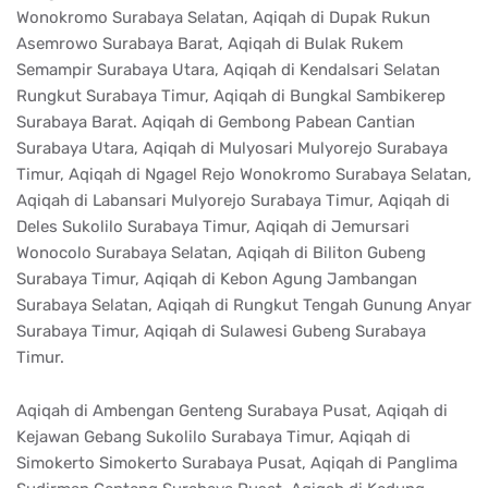
Wonokromo Surabaya Selatan, Aqiqah di Dupak Rukun
Asemrowo Surabaya Barat, Aqiqah di Bulak Rukem
Semampir Surabaya Utara, Aqiqah di Kendalsari Selatan
Rungkut Surabaya Timur, Aqiqah di Bungkal Sambikerep
Surabaya Barat. Aqiqah di Gembong Pabean Cantian
Surabaya Utara, Aqiqah di Mulyosari Mulyorejo Surabaya
Timur, Aqiqah di Ngagel Rejo Wonokromo Surabaya Selatan,
Aqiqah di Labansari Mulyorejo Surabaya Timur, Aqiqah di
Deles Sukolilo Surabaya Timur, Aqiqah di Jemursari
Wonocolo Surabaya Selatan, Aqiqah di Biliton Gubeng
Surabaya Timur, Aqiqah di Kebon Agung Jambangan
Surabaya Selatan, Aqiqah di Rungkut Tengah Gunung Anyar
Surabaya Timur, Aqiqah di Sulawesi Gubeng Surabaya
Timur.
Aqiqah di Ambengan Genteng Surabaya Pusat, Aqiqah di
Kejawan Gebang Sukolilo Surabaya Timur, Aqiqah di
Simokerto Simokerto Surabaya Pusat, Aqiqah di Panglima