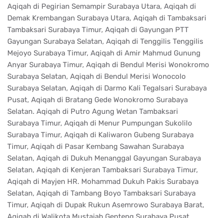
Aqiqah di Pegirian Semampir Surabaya Utara, Aqiqah di
Demak Krembangan Surabaya Utara, Aqiqah di Tambaksari
Tambaksari Surabaya Timur, Aqiqah di Gayungan PTT
Gayungan Surabaya Selatan, Aqiqah di Tenggilis Tenggilis
Mejoyo Surabaya Timur, Aqiqah di Amir Mahmud Gunung
Anyar Surabaya Timur, Aqiqah di Bendul Merisi Wonokromo
Surabaya Selatan, Aqiqah di Bendul Merisi Wonocolo
Surabaya Selatan, Aqiqah di Darmo Kali Tegalsari Surabaya
Pusat, Aqiqah di Bratang Gede Wonokromo Surabaya
Selatan. Aqiqah di Putro Agung Wetan Tambaksari
Surabaya Timur, Aqiqah di Menur Pumpungan Sukolilo
Surabaya Timur, Aqiqah di Kaliwaron Gubeng Surabaya
Timur, Aqiqah di Pasar Kembang Sawahan Surabaya
Selatan, Aqiqah di Dukuh Menanggal Gayungan Surabaya
Selatan, Aqiqah di Kenjeran Tambaksari Surabaya Timur,
Aqiqah di Mayjen HR. Mohammad Dukuh Pakis Surabaya
Selatan, Aqiqah di Tambang Boyo Tambaksari Surabaya
Timur, Aqiqah di Dupak Rukun Asemrowo Surabaya Barat,
Aqiqah di Walikota Mustajab Genteng Surabaya Pusat.