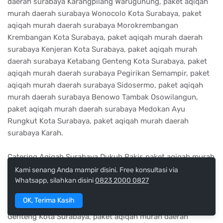
daerah surabaya Karangpilang Warugunung, paket aqiqah
murah daerah surabaya Wonocolo Kota Surabaya, paket
aqiqah murah daerah surabaya Morokrembangan
Krembangan Kota Surabaya, paket aqiqah murah daerah
surabaya Kenjeran Kota Surabaya, paket aqiqah murah
daerah surabaya Ketabang Genteng Kota Surabaya, paket
aqiqah murah daerah surabaya Pegirikan Semampir, paket
aqiqah murah daerah surabaya Sidosermo, paket aqiqah
murah daerah surabaya Benowo Tambak Osowilangun,
paket aqiqah murah daerah surabaya Medokan Ayu
Rungkut Kota Surabaya, paket aqiqah murah daerah
surabaya Karah.
Catering Aqiqah Surabaya Dukuh Pakis paket aqiqah murah
daerah surabaya Krembangan Morokrembangan, paket
Kami senang Anda mampir disini. Free konsultasi via
Whatsapp, silahkan disini
0823 2000 0827
aqiqah murah daerah surabaya Tegalsari Tegalsari Kota
Surabaya, paket aqiqah murah daerah surabaya Sambikerep
OK, Terima Kasih
Made, paket aqiqah murah daerah surabaya Genteng
Genteng Kota Surabaya, paket aqiqah murah daerah