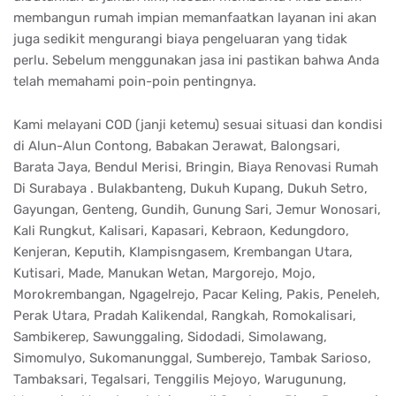
membangun rumah impian memanfaatkan layanan ini akan
juga sedikit mengurangi biaya pengeluaran yang tidak
perlu. Sebelum menggunakan jasa ini pastikan bahwa Anda
telah memahami poin-poin pentingnya.
Kami melayani COD (janji ketemu) sesuai situasi dan kondisi
di Alun-Alun Contong, Babakan Jerawat, Balongsari,
Barata Jaya, Bendul Merisi, Bringin, Biaya Renovasi Rumah
Di Surabaya . Bulakbanteng, Dukuh Kupang, Dukuh Setro,
Gayungan, Genteng, Gundih, Gunung Sari, Jemur Wonosari,
Kali Rungkut, Kalisari, Kapasari, Kebraon, Kedungdoro,
Kenjeran, Keputih, Klampisngasem, Krembangan Utara,
Kutisari, Made, Manukan Wetan, Margorejo, Mojo,
Morokrembangan, Ngagelrejo, Pacar Keling, Pakis, Peneleh,
Perak Utara, Pradah Kalikendal, Rangkah, Romokalisari,
Sambikerep, Sawunggaling, Sidodadi, Simolawang,
Simomulyo, Sukomanunggal, Sumberejo, Tambak Sarioso,
Tambaksari, Tegalsari, Tenggilis Mejoyo, Warugunung,